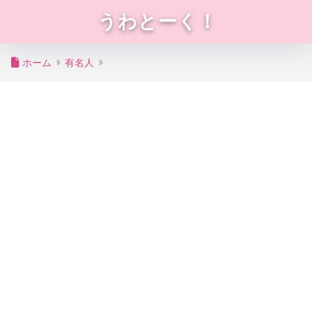
うわとーく！
ホーム
有名人