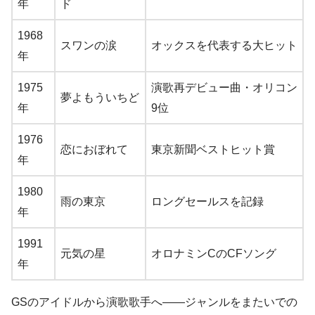
年
ド
1968
スワンの涙
オックスを代表する大ヒット
年
1975
演歌再デビュー曲・オリコン
夢よもういちど
年
9位
1976
恋におぼれて
東京新聞ベストヒット賞
年
1980
雨の東京
ロングセールスを記録
年
1991
元気の星
オロナミンCのCFソング
年
GSのアイドルから演歌歌手へ——ジャンルをまたいでの